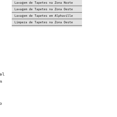
Lavagem de Tapetes na Zona Norte
Lavagem de Tapetes na Zona Oeste
Lavagem de Tapetes em Alphaville
Limpeza de Tapetes na Zona Oeste
Limpeza de Tapetes na Zona Sul
Lavagem de Tapetes na Zona Sul
Lavagem de Tapetes no Morumbi
Limpeza de Tapetes no Morumbi
Lavagem de Tapetes nos Jardins
Lavagem de Tapetes no Litoral
Conserto de tapete em Barueri
al
Conserto de tapete no Morumbi
m
Conserto de tapete nos Jardins
Corte de tapete na medida em
Alphaville
Manutenção de tapetes em Alphaville
o
Manutenção de tapetes no Morumbi
Manutenção de tapetes no Brooklin
Empresa Especializada em Tapete