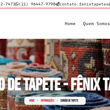
52-7473
(11) 96447-9798
contato.fenixtapetes
Home
Quem Somo
 de Tapete - Fênix 
Home
Informações
Cordão de Tapete