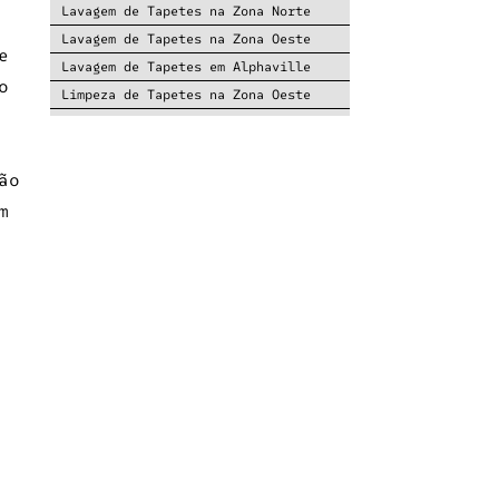
Lavagem de Tapetes na Zona Norte
Lavagem de Tapetes na Zona Oeste
e
Lavagem de Tapetes em Alphaville
o
Limpeza de Tapetes na Zona Oeste
Limpeza de Tapetes na Zona Sul
Lavagem de Tapetes na Zona Sul
ão
Lavagem de Tapetes no Morumbi
Limpeza de Tapetes no Morumbi
m
Lavagem de Tapetes nos Jardins
Lavagem de Tapetes no Litoral
Conserto de tapete em Barueri
Conserto de tapete no Morumbi
o
Conserto de tapete nos Jardins
Corte de tapete na medida em
Alphaville
Manutenção de tapetes em Alphaville
Manutenção de tapetes no Morumbi
Manutenção de tapetes no Brooklin
Empresa Especializada em Tapete