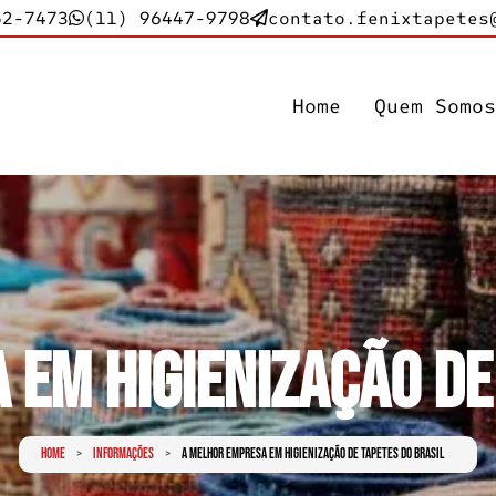
52-7473
(11) 96447-9798
contato.fenixtapetes
Home
Quem Somo
em Higienização de
Home
Informações
A Melhor Empresa em Higienização de Tapetes do Brasil