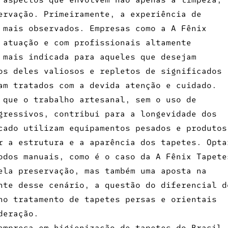
ervação. Primeiramente, a experiência de
 mais observados. Empresas como a A Fênix
 atuação e com profissionais altamente
 mais indicada para aqueles que desejam
os deles valiosos e repletos de significados
am tratados com a devida atenção e cuidado.
 que o trabalho artesanal, sem o uso de
gressivos, contribui para a longevidade dos
cado utilizam equipamentos pesados e produtos
r a estrutura e a aparência dos tapetes. Opta
odos manuais, como é o caso da A Fênix Tapete
ela preservação, mas também uma aposta na
nte desse cenário, a questão do diferencial d
no tratamento de tapetes persas e orientais
deração.
empresa em higienização de tapetes do Brasil
,