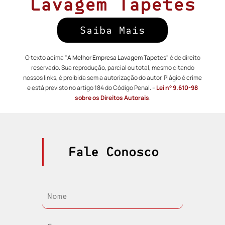
Lavagem Tapetes
Saiba Mais
O texto acima "
A Melhor Empresa Lavagem Tapetes
" é de direito
reservado. Sua reprodução, parcial ou total, mesmo citando
nossos links, é proibida sem a autorização do autor. Plágio é crime
e está previsto no artigo 184 do Código Penal. –
Lei n° 9.610-98
sobre os Direitos Autorais
.
Fale Conosco