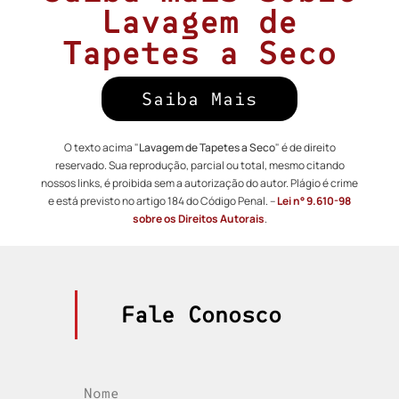
Lavagem de
Tapetes a Seco
Saiba Mais
O texto acima "
Lavagem de Tapetes a Seco
" é de direito
reservado. Sua reprodução, parcial ou total, mesmo citando
nossos links, é proibida sem a autorização do autor. Plágio é crime
e está previsto no artigo 184 do Código Penal. –
Lei n° 9.610-98
sobre os Direitos Autorais
.
Fale Conosco